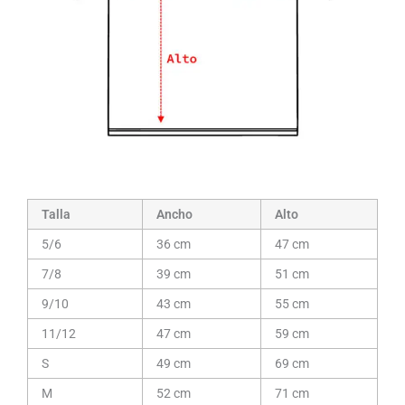
Talla
Ancho
Alto
5/6
36 cm
47 cm
7/8
39 cm
51 cm
9/10
43 cm
55 cm
11/12
47 cm
59 cm
S
49 cm
69 cm
M
52 cm
71 cm