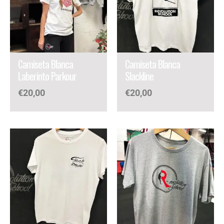
Planchar máximo 110ºC.
No limpieza en seco.
No usar secadora.
Camiseta Blanca
Camiseta Blanca
Laberinto Parkour
Slackline
€
20,00
€
20,00