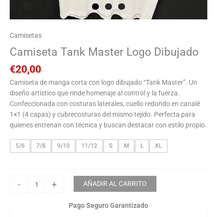
Camisetas
Camiseta Tank Master Logo Dibujado
€
20,00
Camiseta de manga corta con logo dibujado “Tank Master”. Un
diseño artístico que rinde homenaje al control y la fuerza.
Confeccionada con costuras laterales, cuello redondo en canalé
1×1 (4 capas) y cubrecosturas del mismo tejido. Perfecta para
quienes entrenan con técnica y buscan destacar con estilo propio.
5/6
7/8
9/10
11/12
S
M
L
XL
-
+
AÑADIR AL CARRITO
Pago Seguro Garantizado