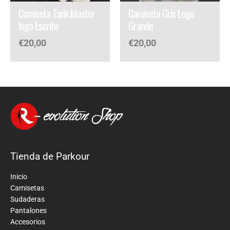
Camiseta Tank Master
Camiseta Gris Logo
logo Escrito
Grande
€
20,00
€
20,00
Tienda de Parkour
Inicio
Camisetas
Sudaderas
Pantalones
Accesorios