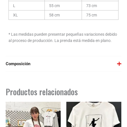
L
55 cm
73 cm
XL
58 cm
75 cm
* Las medidas pueden presentar pequeñas variaciones debido
al proceso de producción. La prenda está medida en plano.
Composición
Blanca, Negra y Roja: 100% algodón, punto liso, 165 g/m².
Color Gris Vigoré 58: 85% algodón / 15% viscosa.
Productos relacionados
GUÍA PARA EL CUIDADO DE LA ROPA
Lavar a máquina máximo 40ºC. Centrifugado corto.
No usar lejía / blanqueador.