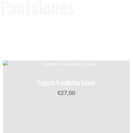
Pantalones
Leggins R-evolution School
€
27,00