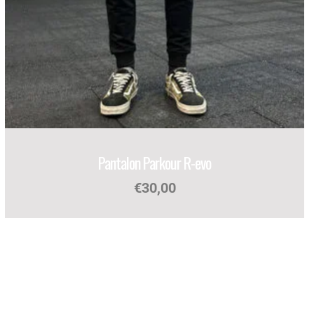
Pantalon Parkour R-evo
€
30,00