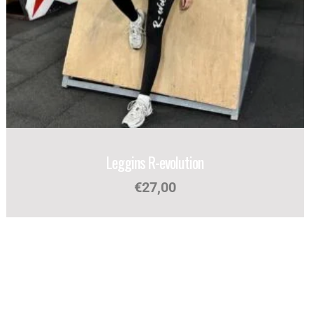
Leggins R-evolution
€
27,00