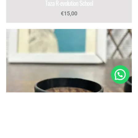
Taza R-evolution School
€
15,00
Necesitas ayuda