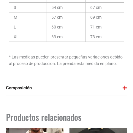
S
54 cm
67 cm
M
57 cm
69 cm
L
60 cm
71 cm
XL
63 cm
73 cm
* Las medidas pueden presentar pequeñas variaciones debido
al proceso de producción. La prenda está medida en plano.
Composición
Negra o Blanca: 50% algodón / 50% poliéster, felpa perchada, 280
g/m².
Productos relacionados
Color Gris Vigoré: 55% algodón / 40% poliéster / 5% viscosa.