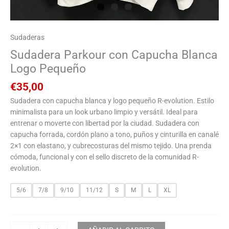
Sudaderas
Sudadera Parkour con Capucha Blanca
Logo Pequeño
€
35,00
Sudadera con capucha blanca y logo pequeño R-evolution. Estilo
minimalista para un look urbano limpio y versátil. Ideal para
entrenar o moverte con libertad por la ciudad. Sudadera con
capucha forrada, cordón plano a tono, puños y cinturilla en canalé
2×1 con elastano, y cubrecosturas del mismo tejido. Una prenda
cómoda, funcional y con el sello discreto de la comunidad R-
evolution.
5/6
7/8
9/10
11/12
S
M
L
XL