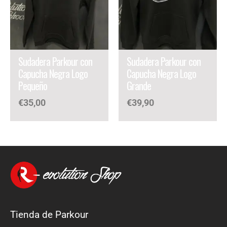
Sudadera Parkour con
Sudadera Parkour con
Capucha Negra Logo
Capucha Negra Logo
Pequeño
Grande
€
35,00
€
39,90
Tienda de Parkour