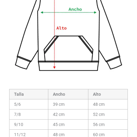
Talla
Ancho
Alto
5/6
39 cm
48 cm
7/8
42 cm
52 cm
9/10
45 cm
56 cm
11/12
48 cm
60 cm