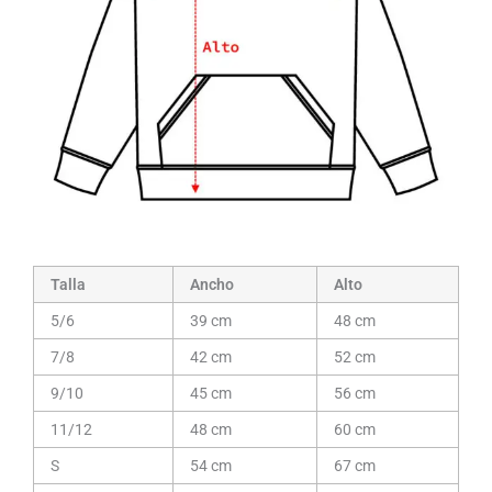
Talla
Ancho
Alto
5/6
39 cm
48 cm
7/8
42 cm
52 cm
9/10
45 cm
56 cm
11/12
48 cm
60 cm
S
54 cm
67 cm