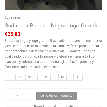
Sudaderas
Sudadera Parkour Negra Logo Grande
€
35,00
Sudadera negra y logo grande R-evolution. Una prenda con fuerza
y estilo para marcar tu identidad urbana. Perfecta para entrenar
con comodidad o destacar en el día a día. Sudadera unisex de
cuello redondo, con cuello, puños y cinturilla en canalé 2×1 con
elastano, y cubrecosturas del mismo tejido. Diseño potente y
funcionalidad para cualquier ocasión.
5/6
7/8
9/10
11/12
S
M
L
XL
-
+
AÑADIR AL CARRITO
Pago Seguro Garantizado