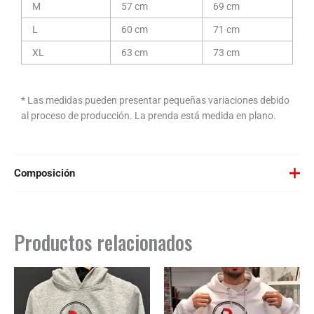
M
57 cm
69 cm
L
60 cm
71 cm
XL
63 cm
73 cm
* Las medidas pueden presentar pequeñas variaciones debido
al proceso de producción. La prenda está medida en plano.
Composición
Negra o Blanca: 50% algodón / 50% poliéster, felpa perchada, 280
g/m².
Productos relacionados
Color Gris Vigoré: 55% algodón / 40% poliéster / 5% viscosa.
GUÍA PARA EL CUIDADO DE LA ROPA
Lavar a máquina máximo 40ºC. Centrifugado corto.