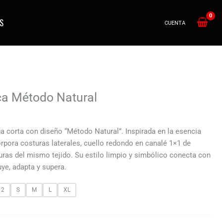
S
CUENTA
a Método Natural
 corta con diseño “Método Natural”. Inspirada en la esencia
orpora costuras laterales, cuello redondo en canalé 1×1 de
ras del mismo tejido. Su estilo limpio y simbólico conecta con
luye, adapta y supera.
12
S
M
L
XL