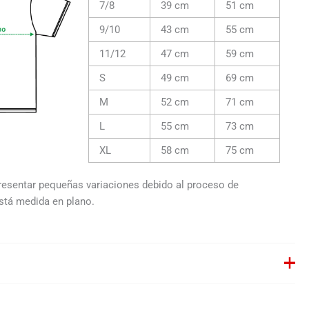
7/8
39 cm
51 cm
9/10
43 cm
55 cm
11/12
47 cm
59 cm
S
49 cm
69 cm
M
52 cm
71 cm
L
55 cm
73 cm
XL
58 cm
75 cm
resentar pequeñas variaciones debido al proceso de
stá medida en plano.
% algodón, punto liso, 165 g/m².