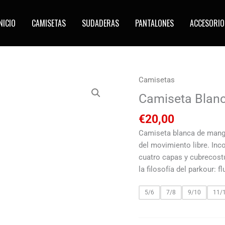
NICIO
CAMISETAS
SUDADERAS
PANTALONES
ACCESORIO
Camisetas
Camiseta
Blanca
Camiseta Blanc
Método
€
20,00
Natural
cantidad
Camiseta blanca de manga
del movimiento libre. Inc
cuatro capas y cubrecostu
la filosofía del parkour: f
5/6
7/8
9/10
11/