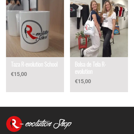
Taza R-evolution School
Bolsa de Tela R-
evolution
€
15,00
€
15,00