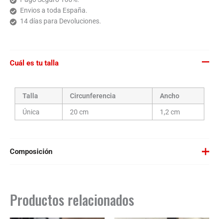
Envios a toda España.
14 días para Devoluciones.
Cuál es tu talla
Talla
Circunferencia
Ancho
Única
20 cm
1,2 cm
Composición
Silicona de material suave e impermeable.
Impresión en bajo relieve.
Productos relacionados