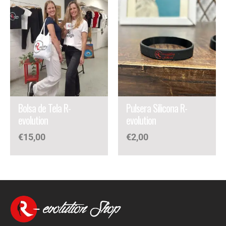
Bolsa de Tela R-
Pulsera Silicona R-
evolution
evolution
€
15,00
€
2,00