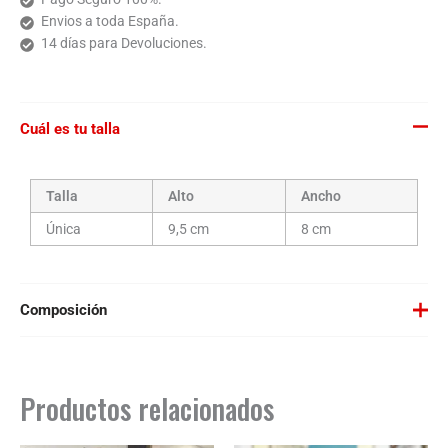
Envios a toda España.
14 días para Devoluciones.
Cuál es tu talla
Talla
Alto
Ancho
Única
9,5 cm
8 cm
Composición
Material: Cerámica blanca.
Apta para microondas y lavavajillas.
Productos relacionados
Capacidad de 325 ml.