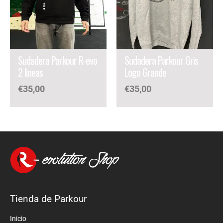
Sudadera Parkour R-evo
Sudadera Parkour Gris
2 lineas
Logo Grande
€
35,00
€
35,00
Tienda de Parkour
Inicio