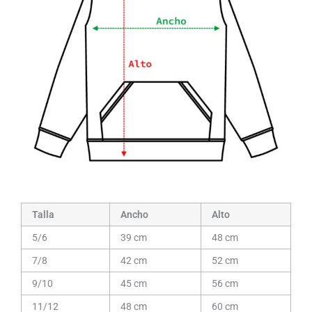
Talla
Ancho
Alto
5/6
39 cm
48 cm
7/8
42 cm
52 cm
9/10
45 cm
56 cm
11/12
48 cm
60 cm