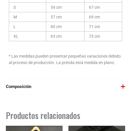
S
54 cm
67 cm
M
57 cm
69 cm
L
60 cm
71 cm
XL
63 cm
73 cm
* Las medidas pueden presentar pequeñas variaciones debido
al proceso de producción. La prenda está medida en plano.
Composición
Negra o Blanca: 50% algodón / 50% poliéster, felpa perchada, 280
g/m².
Productos relacionados
Color Gris Vigoré: 55% algodón / 40% poliéster / 5% viscosa.